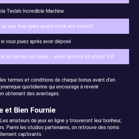
kola Tesla's Incredible Machine
 ou des free spins quand votre ami s’inscrit
 si vous jouez après avoir déposé
k sur pertes ou mises – selon activité et statut VIP
 les termes et conditions de chaque bonus avant d’en
 dynamique quotidienne qui encourage à revenir
 en obtenant des avantages.
 et Bien Fournie
 Les amateurs de jeux en ligne y trouveront leur bonheur,
rs. Parmi les studios partenaires, on retrouve des noms
ellement captivants.