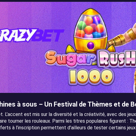
ines à sous – Un Festival de Thèmes et de 
. L’accent est mis sur la diversité et la créativité, avec des je
faire tourner les rouleaux. Parmi les titres populaires figurent 
fferts à l’inscription permettent d’ailleurs de tester certains j