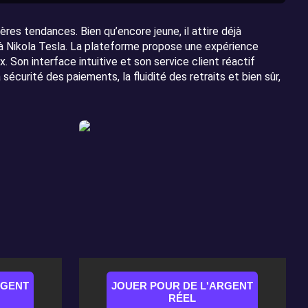
res tendances. Bien qu’encore jeune, il attire déjà
 à Nikola Tesla. La plateforme propose une expérience
. Son interface intuitive et son service client réactif
écurité des paiements, la fluidité des retraits et bien sûr,
RGENT
JOUER POUR DE L'ARGENT
RÉEL