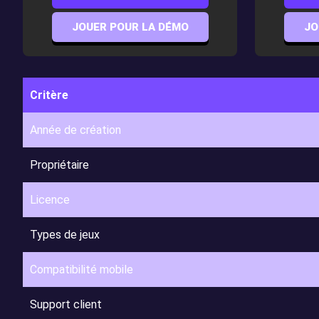
JOUER POUR LA DÉMO
JO
Critère
Année de création
Propriétaire
Licence
Types de jeux
Compatibilité mobile
Support client