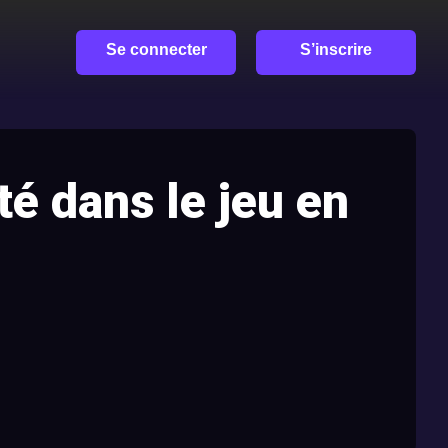
Se connecter
S’inscrire
té dans le jeu en