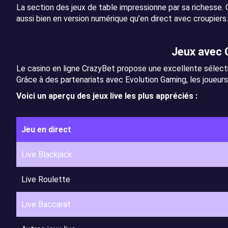
La section des jeux de table impressionne par sa richesse.
aussi bien en version numérique qu’en direct avec croupiers
Jeux avec C
Le casino en ligne CrazyBet propose une excellente sélectio
Grâce à des partenariats avec Evolution Gaming, les joueurs
Voici un aperçu des jeux live les plus appréciés :
Jeu en direct
Live Blackjack
Live Roulette
Live Baccarat