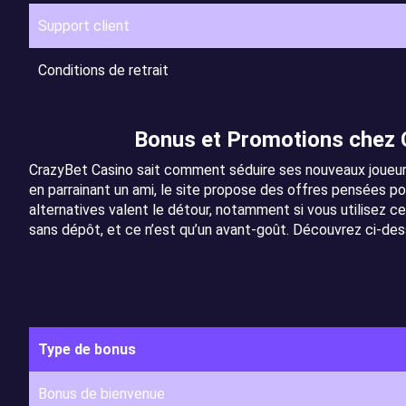
Support client
Conditions de retrait
Bonus et Promotions chez 
CrazyBet Casino sait comment séduire ses nouveaux joueurs 
en parrainant un ami, le site propose des offres pensées pou
alternatives valent le détour, notamment si vous utilisez 
sans dépôt, et ce n’est qu’un avant-goût. Découvrez ci-des
Type de bonus
Bonus de bienvenue