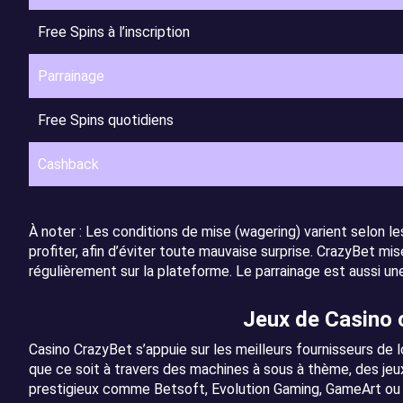
Free Spins à l’inscription
Parrainage
Free Spins quotidiens
Cashback
À noter : Les conditions de mise (wagering) varient selon
profiter, afin d’éviter toute mauvaise surprise. CrazyBet m
régulièrement sur la plateforme. Le parrainage est aussi u
Jeux de Casino 
Casino CrazyBet s’appuie sur les meilleurs fournisseurs de 
que ce soit à travers des machines à sous à thème, des jeu
prestigieux comme Betsoft, Evolution Gaming, GameArt ou enc