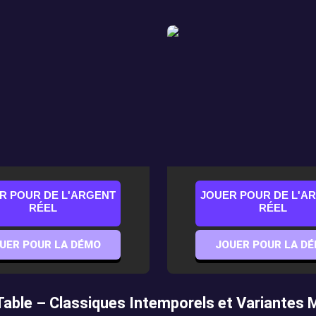
R POUR DE L'ARGENT
JOUER POUR DE L'A
RÉEL
RÉEL
UER POUR LA DÉMO
JOUER POUR LA D
Table – Classiques Intemporels et Variantes